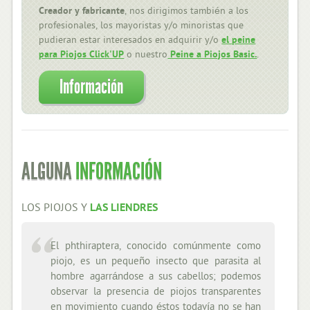
Creador y fabricante
, nos dirigimos también a los
profesionales, los mayoristas y/o minoristas que
pudieran estar interesados en adquirir y/o
el peine
para Piojos Click'UP
o nuestro
Peine a Piojos Basic.
.
Información
ALGUNA
INFORMACIÓN
LOS PIOJOS Y
LAS LIENDRES
El phthiraptera, conocido comúnmente como
El lento es lo qu
piojo, es un pequeño insecto que parasita al
del piojo. Cuan
hombre agarrándose a sus cabellos; podemos
aspecto marrón y
observar la presencia de piojos transparentes
situado a menos 
en movimiento cuando éstos todavía no se han
Pero cuando e