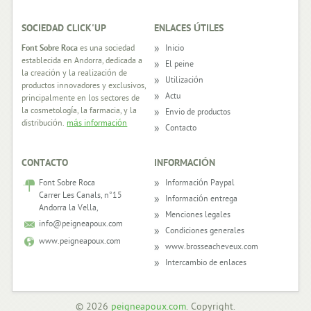
SOCIEDAD CLICK'UP
ENLACES ÚTILES
FOOTER
Font Sobre Roca
es una sociedad
Inicio
establecida en Andorra, dedicada a
El peine
la creación y la realización de
Utilización
productos innovadores y exclusivos,
Actu
principalmente en los sectores de
la cosmetología, la farmacia, y la
Envio de productos
distribución.
más información
Contacto
CONTACTO
INFORMACIÓN
Font Sobre Roca
Información Paypal
Carrer Les Canals, n°15
Información entrega
Andorra la Vella,
Menciones legales
info@peigneapoux.com
Condiciones generales
www.peigneapoux.com
www.brosseacheveux.com
Intercambio de enlaces
© 2026
peigneapoux.com
. Copyright.