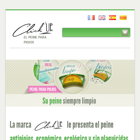
NAVEGACIÓN
EL PEINE PARA
SITIO
PIOJOS
PEIGNEAPOUX.COM
Su peine
siempre limpio
PRESENTACIÓN
La marca
le presenta el peine
antipiojos, económico, ecológico y sin plaguicidas.