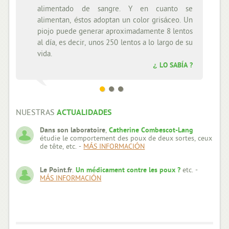
alimentado de sangre. Y en cuanto se
aproximadamen
alimentan, éstos adoptan un color grisáceo. Un
cabelluda, éste s
piojo puede generar aproximadamente 8 lentos
pegado al cabell
al día, es decir, unos 250 lentos a lo largo de su
piojos tardan
vida.
desarrollarse desd
¿ LO SABÍA ?
NUESTRAS
ACTUALIDADES
Dans son laboratoire
,
Catherine Combescot-Lang
étudie le comportement des poux de deux sortes, ceux
de tête, etc. -
MÁS INFORMACIÓN
Le Point.fr
.
Un médicament contre les poux ?
etc. -
MÁS INFORMACIÓN