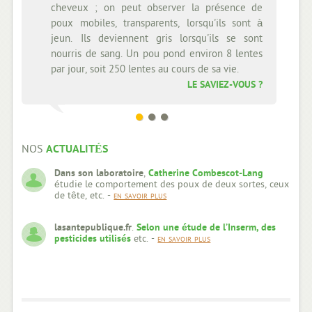
cheveux ; on peut observer la présence de
moins de 5mm du c
poux mobiles, transparents, lorsqu'ils sont à
plus de 6mm du c
jeun. Ils deviennent gris lorsqu'ils se sont
blanchâtre et col
nourris de sang. Un pou pond environ 8 lentes
qui continue de 
par jour, soit 250 lentes au cours de sa vie.
de "sa coquille" 
LE SAVIEZ-VOUS ?
sa mère, elle dev
NOS
ACTUALITÉS
Dans son laboratoire
,
Catherine Combescot-Lang
étudie le comportement des poux de deux sortes, ceux
de tête, etc. -
en savoir plus
lasantepublique.fr
.
Selon une étude de l’Inserm, des
pesticides utilisés
etc. -
en savoir plus