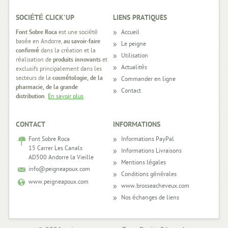
SOCIÉTÉ CLICK'UP
LIENS PRATIQUES
FOOTER
Font Sobre Roca
est une société
Accueil
basée en Andorre,
au savoir-faire
Le peigne
confirmé
dans la création et la
Utilisation
réalisation de
produits innovants
et
Actualités
exclusifs principalement dans les
secteurs de la
cosmétologie, de la
Commander en ligne
pharmacie, de la grande
Contact
distribution
.
En savoir plus
CONTACT
INFORMATIONS
Font Sobre Roca
Informations PayPal
15 Carrer Les Canals
Informations Livraisons
AD500 Andorre la Vieille
Mentions légales
info@peigneapoux.com
Conditions générales
www.peigneapoux.com
www.brosseacheveux.com
Nos échanges de liens