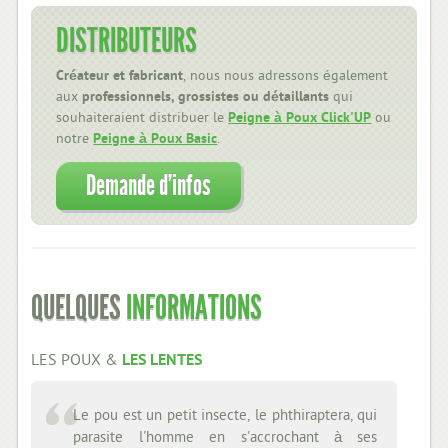
DISTRIBUTEURS
Créateur et fabricant
, nous nous adressons également
aux
professionnels, grossistes ou détaillants
qui
souhaiteraient distribuer le
Peigne à Poux Click'UP
ou
notre
Peigne à Poux Basic
.
Demande d'infos
QUELQUES
INFORMATIONS
LES POUX &
LES LENTES
Le pou est un petit insecte, le phthiraptera, qui
La lente est "l'
parasite l'homme en s'accrochant à ses
vivante, elle est