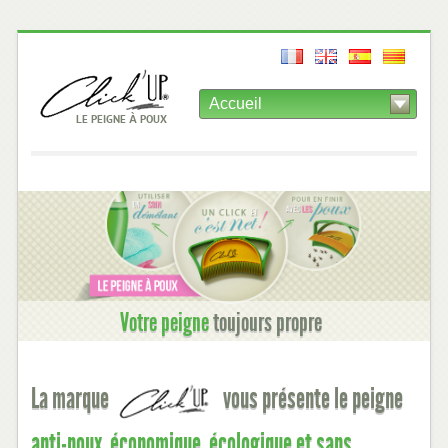
NAVIGATION
LE PEIGNE À POUX
SITE
PEIGNEAPOUX.COM
Votre peigne
toujours propre
PRÉSENTATION
La marque
vous présente le peigne
anti-poux, économique, écologique et sans